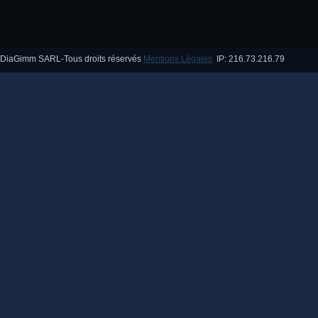
DiaGimm SARL-Tous droits réservés
Mentions Légales
IP: 216.73.216.79